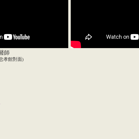
醫師
O忠孝館對面)
。
。