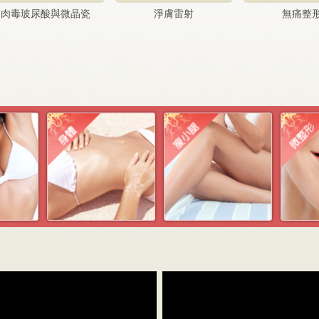
肉毒玻尿酸與微晶瓷
淨膚雷射
無痛整