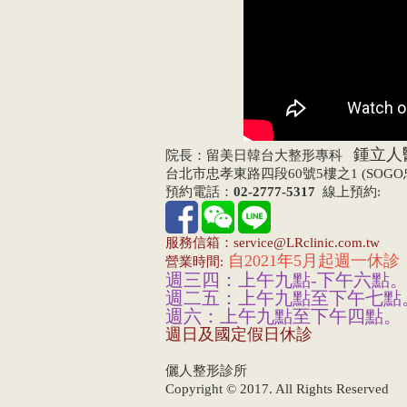
鍾立人
院長：留美日韓台大整形專科
台北市忠孝東路四段60號5樓之1 (SOG
預約電話：
02-2777-5317
線上預約:
服務信箱：service@LRclinic.com.tw
自2021年5月起週一休診
營業時間:
週三四：上午九點-下午六點
週二五：上午九點至下午七點
週六：上午九點至下午四點。
週日及國定假日休診
儷人整形診所
Copyright © 2017. All Rights Reserved