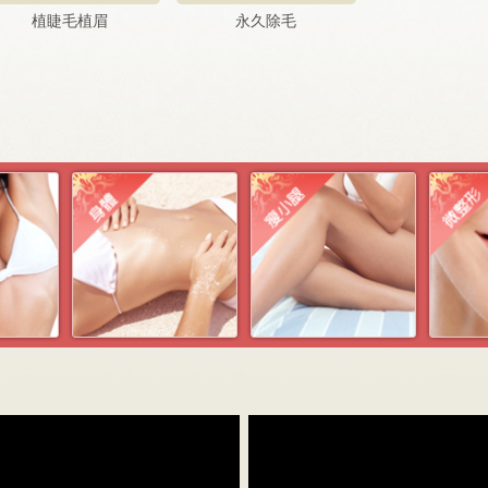
植睫毛植眉
永久除毛