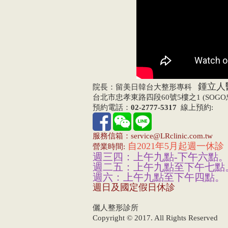
鍾立人
院長：留美日韓台大整形專科
台北市忠孝東路四段60號5樓之1 (SOG
預約電話：
02-2777-5317
線上預約:
服務信箱：service@LRclinic.com.tw
自2021年5月起週一休診
營業時間:
週三四：上午九點-下午六點
週二五：上午九點至下午七點
週六：上午九點至下午四點。
週日及國定假日休診
儷人整形診所
Copyright © 2017. All Rights Reserved