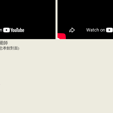
醫師
O忠孝館對面)
。
。